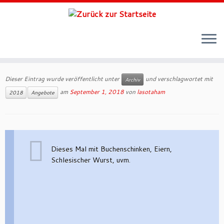
Zum
Inhalt
Dieser Eintrag wurde veröffentlicht unter
und verschlagwortet mit
Archiv
springen
am
September 1, 2018
von
lasotaham
2018
Angebote
Dieses Mal mit Buchenschinken, Eiern,
Schlesischer Wurst, uvm.