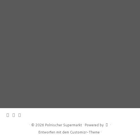
·
© 2026
Polnischer Supermarkt
·
Powered by
·
Entworfen mit dem
Customizr-Theme
·