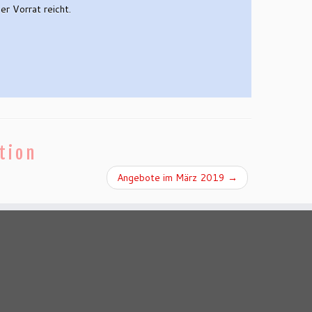
r Vorrat reicht.
tion
Angebote im März 2019
→