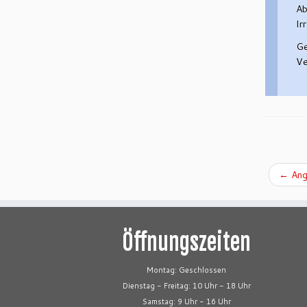
Ab
Ir
Ge
Ve
←
Ang
Öffnungszeiten
Montag: Geschlossen
Dienstag - Freitag: 10 Uhr - 18 Uhr
Samstag: 9 Uhr - 16 Uhr