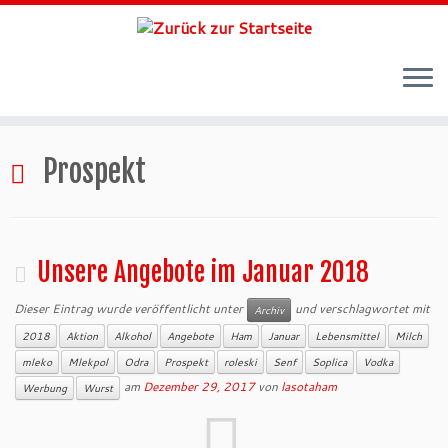
Zum
Inhalt
Prospekt
springen
Unsere Angebote im Januar 2018
Dieser Eintrag wurde veröffentlicht unter
und verschlagwortet mit
Archiv
2018
Aktion
Alkohol
Angebote
Ham
Januar
Lebensmittel
Milch
mleko
Mlekpol
Odra
Prospekt
roleski
Senf
Soplica
Vodka
am
Dezember 29, 2017
von
lasotaham
Werbung
Wurst