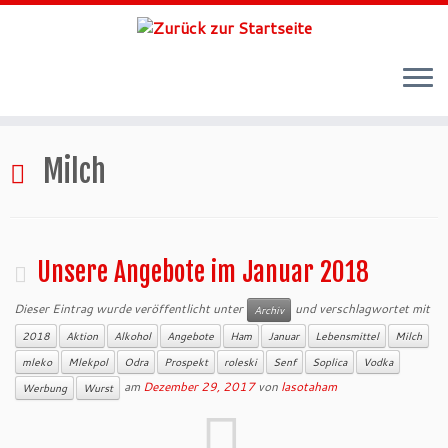
Zum
Inhalt
Milch
springen
Unsere Angebote im Januar 2018
Dieser Eintrag wurde veröffentlicht unter
und verschlagwortet mit
Archiv
2018
Aktion
Alkohol
Angebote
Ham
Januar
Lebensmittel
Milch
mleko
Mlekpol
Odra
Prospekt
roleski
Senf
Soplica
Vodka
am
Dezember 29, 2017
von
lasotaham
Werbung
Wurst