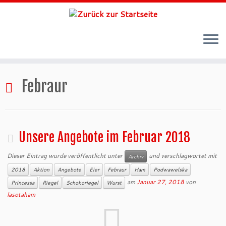
Zum
Inhalt
Febraur
springen
Unsere Angebote im Februar 2018
Dieser Eintrag wurde veröffentlicht unter
und verschlagwortet mit
Archiv
2018
Aktion
Angebote
Eier
Febraur
Ham
Podwawelska
am
Januar 27, 2018
von
Princessa
Riegel
Schokoriegel
Wurst
lasotaham