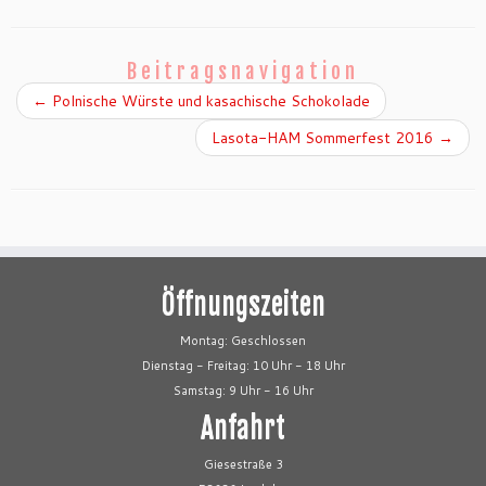
Beitragsnavigation
←
Polnische Würste und kasachische Schokolade
Lasota-HAM Sommerfest 2016
→
Öffnungszeiten
Montag: Geschlossen
Dienstag - Freitag: 10 Uhr - 18 Uhr
Samstag: 9 Uhr - 16 Uhr
Anfahrt
Giesestraße 3